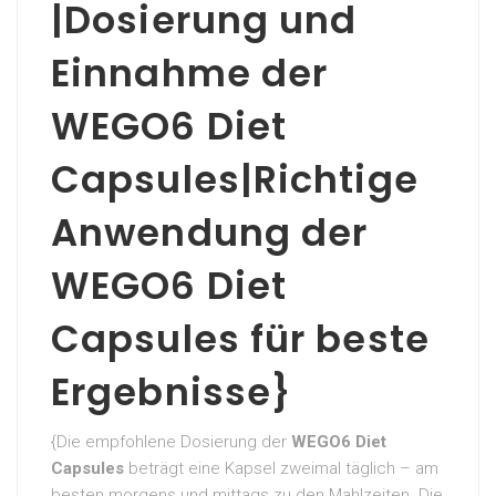
|Dosierung und
Einnahme der
WEGO6 Diet
Capsules|Richtige
Anwendung der
WEGO6 Diet
Capsules für beste
Ergebnisse}
{Die empfohlene Dosierung der
WEGO6 Diet
Capsules
beträgt eine Kapsel zweimal täglich – am
besten morgens und mittags zu den Mahlzeiten. Die