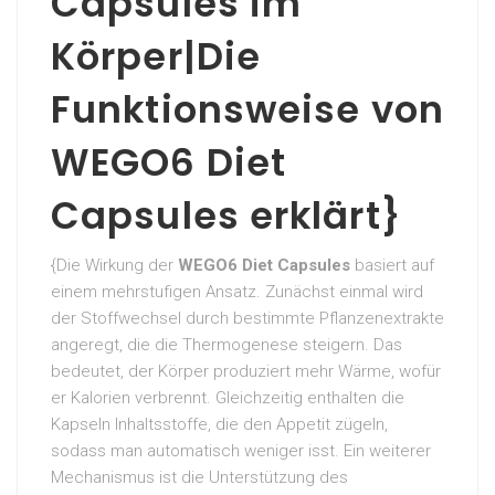
Capsules im
Körper|Die
Funktionsweise von
WEGO6 Diet
Capsules erklärt}
{Die Wirkung der
WEGO6 Diet Capsules
basiert auf
einem mehrstufigen Ansatz. Zunächst einmal wird
der Stoffwechsel durch bestimmte Pflanzenextrakte
angeregt, die die Thermogenese steigern. Das
bedeutet, der Körper produziert mehr Wärme, wofür
er Kalorien verbrennt. Gleichzeitig enthalten die
Kapseln Inhaltsstoffe, die den Appetit zügeln,
sodass man automatisch weniger isst. Ein weiterer
Mechanismus ist die Unterstützung des