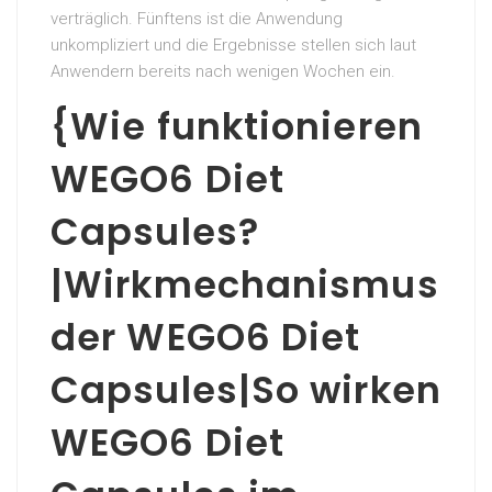
verträglich. Fünftens ist die Anwendung
unkompliziert und die Ergebnisse stellen sich laut
Anwendern bereits nach wenigen Wochen ein.
{Wie funktionieren
WEGO6 Diet
Capsules?
|Wirkmechanismus
der WEGO6 Diet
Capsules|So wirken
WEGO6 Diet