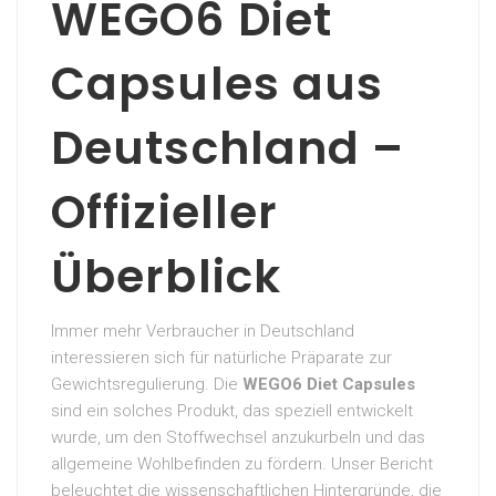
WEGO6 Diet
Capsules aus
Deutschland –
Offizieller
Überblick
Immer mehr Verbraucher in Deutschland
interessieren sich für natürliche Präparate zur
Gewichtsregulierung. Die
WEGO6 Diet Capsules
sind ein solches Produkt, das speziell entwickelt
wurde, um den Stoffwechsel anzukurbeln und das
allgemeine Wohlbefinden zu fördern. Unser Bericht
beleuchtet die wissenschaftlichen Hintergründe, die