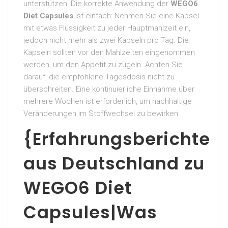
unterstützen.|Die korrekte Anwendung der
WEGO6
Diet Capsules
ist einfach: Nehmen Sie eine Kapsel
mit etwas Flüssigkeit zu jeder Hauptmahlzeit ein,
jedoch nicht mehr als zwei Kapseln pro Tag. Die
Kapseln sollten vor den Mahlzeiten eingenommen
werden, um den Appetit zu zügeln. Achten Sie
darauf, die empfohlene Tagesdosis nicht zu
überschreiten. Eine kontinuierliche Einnahme über
mehrere Wochen ist erforderlich, um nachhaltige
Veränderungen im Stoffwechsel zu bewirken.
{Erfahrungsberichte
aus Deutschland zu
WEGO6 Diet
Capsules|Was