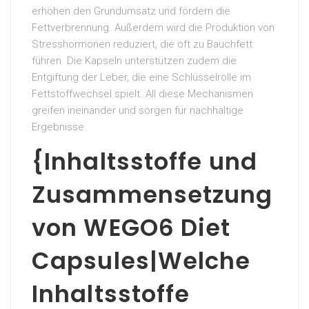
erhöhen den Grundumsatz und fördern die
Fettverbrennung. Außerdem wird die Produktion von
Stresshormonen reduziert, die oft zu Bauchfett
führen. Die Kapseln unterstützen zudem die
Entgiftung der Leber, die eine Schlüsselrolle im
Fettstoffwechsel spielt. All diese Mechanismen
greifen ineinander und sorgen für nachhaltige
Ergebnisse.
{Inhaltsstoffe und
Zusammensetzung
von WEGO6 Diet
Capsules|Welche
Inhaltsstoffe