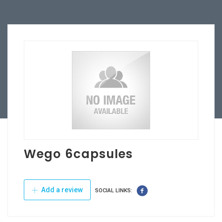
Wego 6capsules
Add a review
SOCIAL LINKS: