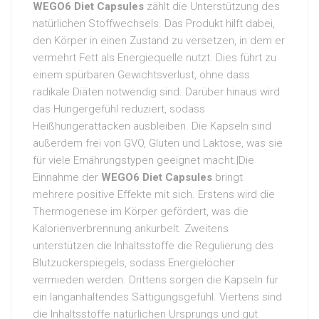
WEGO6 Diet Capsules
zählt die Unterstützung des
natürlichen Stoffwechsels. Das Produkt hilft dabei,
den Körper in einen Zustand zu versetzen, in dem er
vermehrt Fett als Energiequelle nutzt. Dies führt zu
einem spürbaren Gewichtsverlust, ohne dass
radikale Diäten notwendig sind. Darüber hinaus wird
das Hungergefühl reduziert, sodass
Heißhungerattacken ausbleiben. Die Kapseln sind
außerdem frei von GVO, Gluten und Laktose, was sie
für viele Ernährungstypen geeignet macht.|Die
Einnahme der
WEGO6 Diet Capsules
bringt
mehrere positive Effekte mit sich. Erstens wird die
Thermogenese im Körper gefördert, was die
Kalorienverbrennung ankurbelt. Zweitens
unterstützen die Inhaltsstoffe die Regulierung des
Blutzuckerspiegels, sodass Energielöcher
vermieden werden. Drittens sorgen die Kapseln für
ein langanhaltendes Sättigungsgefühl. Viertens sind
die Inhaltsstoffe natürlichen Ursprungs und gut