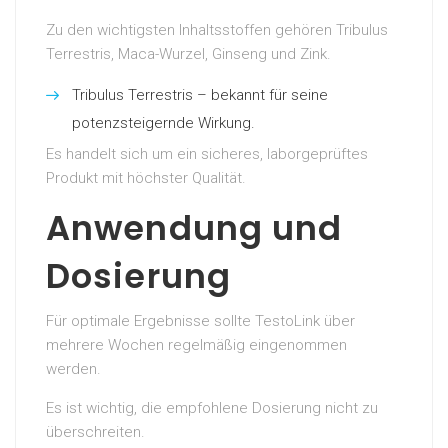
Zu den wichtigsten Inhaltsstoffen gehören Tribulus
Terrestris, Maca-Wurzel, Ginseng und Zink.
Tribulus Terrestris – bekannt für seine
potenzsteigernde Wirkung.
Es handelt sich um ein sicheres, laborgeprüftes
Produkt mit höchster Qualität.
Anwendung und
Dosierung
Für optimale Ergebnisse sollte TestoLink über
mehrere Wochen regelmäßig eingenommen
werden.
Es ist wichtig, die empfohlene Dosierung nicht zu
überschreiten.