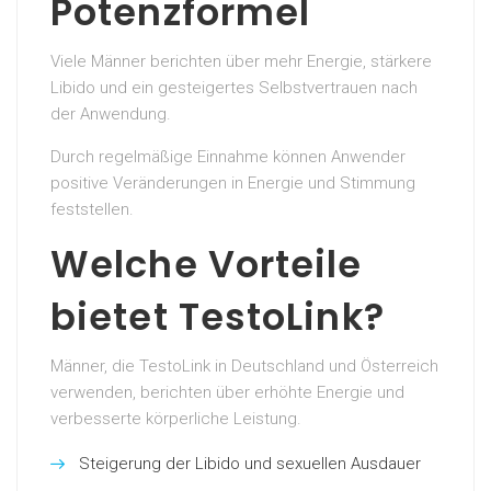
Potenzformel
Viele Männer berichten über mehr Energie, stärkere
Libido und ein gesteigertes Selbstvertrauen nach
der Anwendung.
Durch regelmäßige Einnahme können Anwender
positive Veränderungen in Energie und Stimmung
feststellen.
Welche Vorteile
bietet TestoLink?
Männer, die TestoLink in Deutschland und Österreich
verwenden, berichten über erhöhte Energie und
verbesserte körperliche Leistung.
Steigerung der Libido und sexuellen Ausdauer