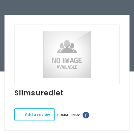
Slimsurediet
Add a review
SOCIAL LINKS: