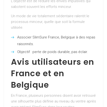
L’objectif est de réduire les envies impulsives qui
sabotent souvent les efforts minceur.
Un mode de vie totalement sédentaire ralentit le
processus minceur, quelle que soit la formule
utilisée.
Associer SlimSure France, Belgique à des repas
raisonnés.
Objectif : perte de poids durable, pas éclair.
Avis utilisateurs en
France et en
Belgique
En France, plusieurs personnes disent avoir retrouvé
une silhouette plus définie au niveau du ventre après
avoir intégré SlimSure dans leur routine.