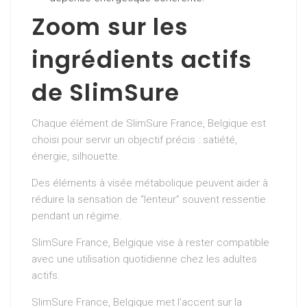
Zoom sur les
ingrédients actifs
de SlimSure
Chaque élément de SlimSure France, Belgique est
choisi pour servir un objectif précis : satiété,
énergie, silhouette.
Des éléments à visée métabolique peuvent aider à
réduire la sensation de “lenteur” souvent ressentie
pendant un régime.
SlimSure France, Belgique vise à rester compatible
avec une utilisation quotidienne chez les adultes
actifs.
SlimSure France, Belgique met l’accent sur la