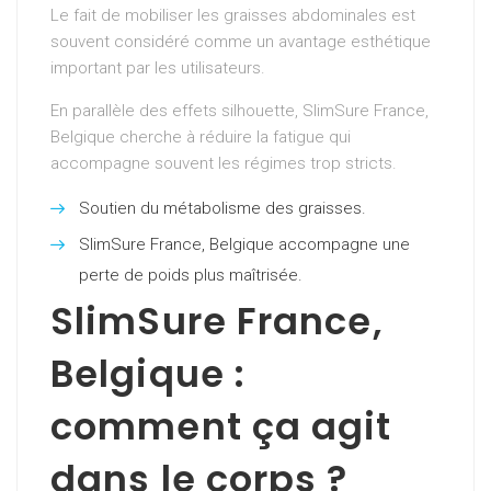
Le fait de mobiliser les graisses abdominales est
souvent considéré comme un avantage esthétique
important par les utilisateurs.
En parallèle des effets silhouette, SlimSure France,
Belgique cherche à réduire la fatigue qui
accompagne souvent les régimes trop stricts.
Soutien du métabolisme des graisses.
SlimSure France, Belgique accompagne une
perte de poids plus maîtrisée.
SlimSure France,
Belgique :
comment ça agit
dans le corps ?