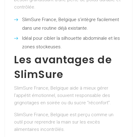
contrôlée.
SlimSure France, Belgique s’intègre facilement
dans une routine déjà existante.
Idéal pour cibler la silhouette abdominale et les
zones stockeuses.
Les avantages de
SlimSure
SlimSure France, Belgique aide à mieux gérer
l’appétit émotionnel, souvent responsable des
grignotages en soirée ou du sucre “réconfort”.
SlimSure France, Belgique est perçu comme un
outil pour reprendre la main sur les excès
alimentaires incontrôlés.