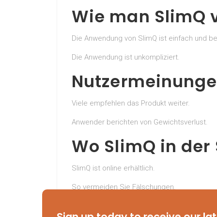
Wie man SlimQ 
Die Anwendung von SlimQ ist einfach und 
Die Anwendung ist unkompliziert.
Nutzermeinunge
Viele empfehlen das Produkt weiter.
Anwender berichten von Gewichtsverlust.
Wo SlimQ in der
SlimQ ist online erhältlich.
So vermeiden Sie Fälschungen.
Probieren Sie SlimQ Schweiz jetzt aus un
Sign up today to receive our la