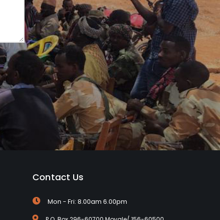
Contact Us
Mon - Fri: 8.00am 6.00pm
P.O. Box 296-60700 Moyale/ 156-60500