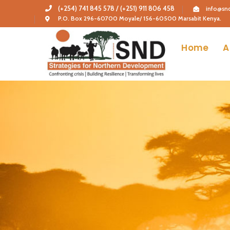
(+254) 741 845 578 / (+251) 911 806 458
info@snd
P.O. Box 296-60700 Moyale/ 156-60500 Marsabit Kenya.
Home
A