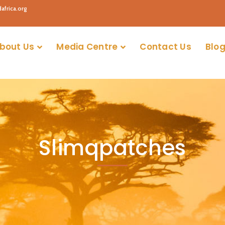
africa.org
bout Us
Media Centre
Contact Us
Blog
Slimqpatches