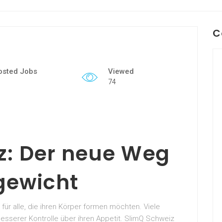
C
osted Jobs
Viewed
74
z: Der neue Weg
ewicht
für alle, die ihren Körper formen möchten. Viele
sserer Kontrolle über ihren Appetit. SlimQ Schweiz