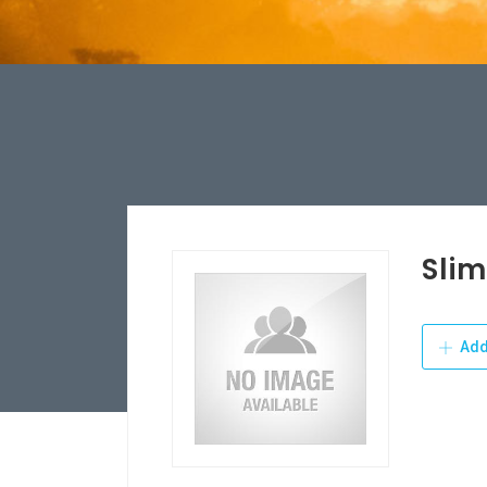
Sli
Add