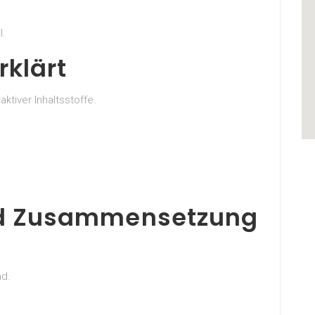
l.
rklärt
ktiver Inhaltsstoffe.
und Zusammensetzung
nd.