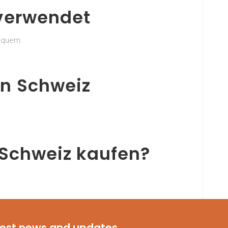
verwendet
bequem.
n Schweiz
 Schweiz kaufen?
d erreichen Sie Ihr Wunschgewicht!
test news and updates...