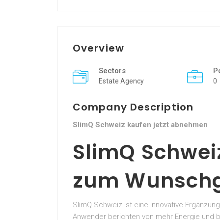
Overview
Sectors
P
Estate Agency
0
Company Description
SlimQ Schweiz kaufen jetzt abnehmen
SlimQ Schwei
zum Wunschg
SlimQ Schweiz ist eine innovative Ergänzung 
Anwender berichten von mehr Energie und be