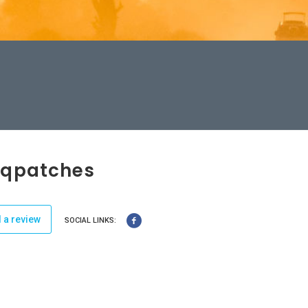
mqpatches
 a review
SOCIAL LINKS: