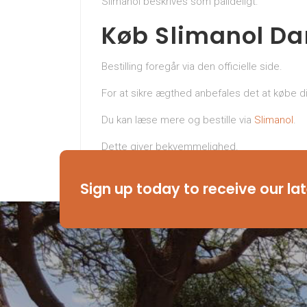
Slimanol beskrives som pålideligt.
Køb Slimanol Da
Bestilling foregår via den officielle side.
For at sikre ægthed anbefales det at købe di
Du kan læse mere og bestille via
Slimanol
.
Dette giver bekvemmelighed.
Tag det første skridt mod en sundere krop.
Sign up today to receive our la