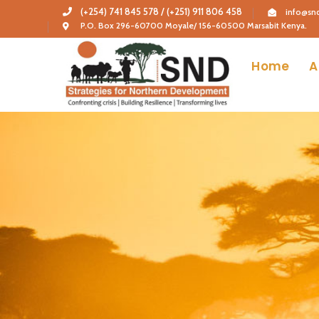
(+254) 741 845 578 / (+251) 911 806 458
info@snd
P.O. Box 296-60700 Moyale/ 156-60500 Marsabit Kenya.
Home
A