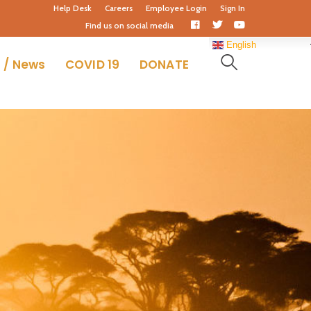
Help Desk
Careers
Employee Login
Sign In
Facebook
Twitter
Youtube
Find us on social media
Profile
Profile
Profile
English
 / News
COVID 19
DONATE