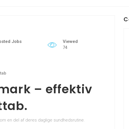
C
osted Jobs
Viewed
74
ttab
ark – effektiv
ttab.
m en del af deres daglige sundhedsrutine.