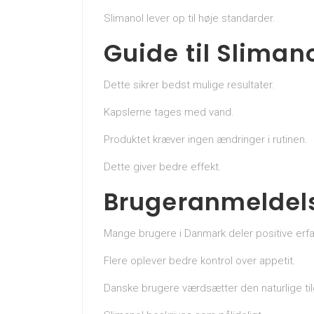
Slimanol lever op til høje standarder.
Guide til Slimano
Dette sikrer bedst mulige resultater.
Kapslerne tages med vand.
Produktet kræver ingen ændringer i rutinen.
Dette giver bedre effekt.
Brugeranmeldels
Mange brugere i Danmark deler positive erfa
Flere oplever bedre kontrol over appetit.
Danske brugere værdsætter den naturlige ti