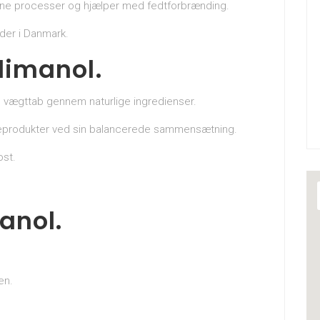
ne processer og hjælper med fedtforbrænding.
der i Danmark.
Slimanol.
øtte vægttab gennem naturlige ingredienser.
nkeprodukter ved sin balancerede sammensætning.
ost.
anol.
en.