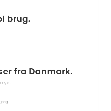
l brug.
er fra Danmark.
ringer.
lgang.