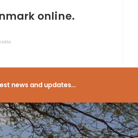
nmark online.
rekte.
test news and updates...