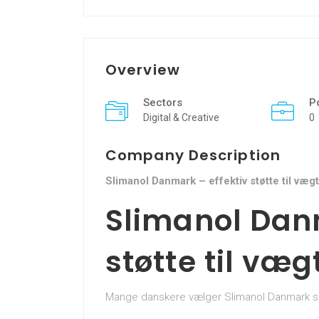
Overview
Sectors
P
Digital & Creative
0
Company Description
Slimanol Danmark – effektiv støtte til væg
Slimanol Danm
støtte til væg
Mange danskere vælger Slimanol Danmark so