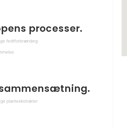
ppens processer.
lige fedtforbrænding.
emmelse.
g sammensætning.
ige planteekstrakter.