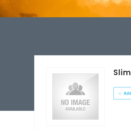
Sli
Add