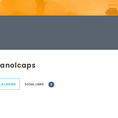
manolcaps
 a review
SOCIAL LINKS: