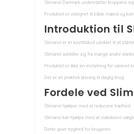
Slimanol Danmark understøtter kroppens eg
Produktet er velegnet til både mænd og kvin
Introduktion til 
Slimanol er et kosttilskud udviklet til at st
Slimanol adskiller sig fra mange andre sla
Produktet er ikke en erstatning for varieret k
Det er en praktisk løsning til daglig brug.
Fordele ved Slim
Slimanol hjælper med at reducere træthed.
Slimanol kan hjælpe med at stabilisere vægt
Dette giver tryghed for brugeren.