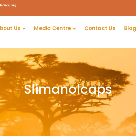
africa.org
bout Us
Media Centre
Contact Us
Blog
Slimanolcaps