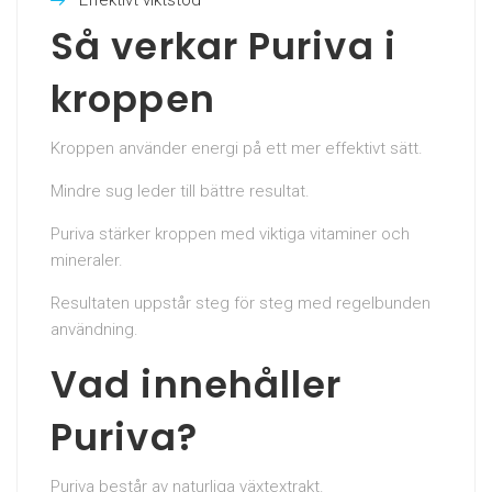
Så verkar Puriva i
kroppen
Kroppen använder energi på ett mer effektivt sätt.
Mindre sug leder till bättre resultat.
Puriva stärker kroppen med viktiga vitaminer och
mineraler.
Resultaten uppstår steg för steg med regelbunden
användning.
Vad innehåller
Puriva?
Puriva består av naturliga växtextrakt.