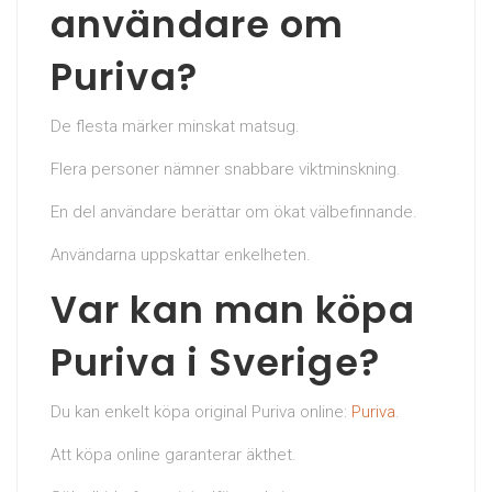
användare om
Puriva?
De flesta märker minskat matsug.
Flera personer nämner snabbare viktminskning.
En del användare berättar om ökat välbefinnande.
Användarna uppskattar enkelheten.
Var kan man köpa
Puriva i Sverige?
Du kan enkelt köpa original Puriva online:
Puriva
.
Att köpa online garanterar äkthet.