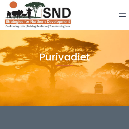
Purivadiet