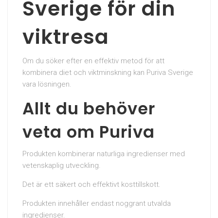
Sverige för din
viktresa
Om du söker efter en effektiv metod för att
kombinera diet och viktminskning kan Puriva Sverige
vara lösningen.
Allt du behöver
veta om Puriva
Produkten kombinerar naturliga ingredienser med
vetenskaplig utveckling.
Det är ett säkert och effektivt kosttillskott.
Produkten innehåller endast noggrant utvalda
ingredienser.