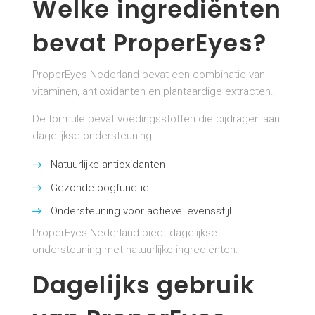
Welke ingrediënten
bevat ProperEyes?
ProperEyes Nederland bevat een combinatie van
vitaminen, antioxidanten en plantaardige extracten.
De formule bevat voedingsstoffen die bijdragen aan
dagelijkse ondersteuning.
Natuurlijke antioxidanten
Gezonde oogfunctie
Ondersteuning voor actieve levensstijl
ProperEyes Nederland biedt dagelijkse
ondersteuning met natuurlijke ingrediënten.
Dagelijks gebruik