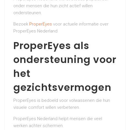
onder mensen die hun zicht actief willen
ondersteunen.
Bezoek
ProperEyes
voor actuele informatie over
ProperEyes Nederland.
ProperEyes als
ondersteuning voor
het
gezichtsvermogen
ProperEyes is bedoeld voor volwassenen die hun
visuele comfort willen verbeteren.
ProperEyes Nederland helpt mensen die veel
werken achter schermen.