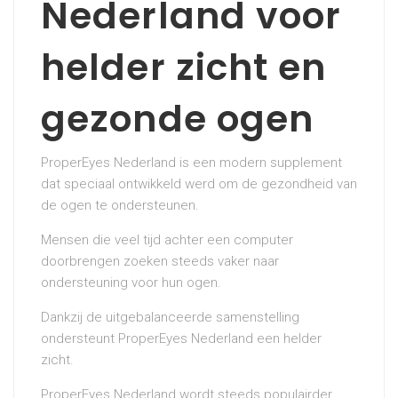
Nederland voor
helder zicht en
gezonde ogen
ProperEyes Nederland is een modern supplement
dat speciaal ontwikkeld werd om de gezondheid van
de ogen te ondersteunen.
Mensen die veel tijd achter een computer
doorbrengen zoeken steeds vaker naar
ondersteuning voor hun ogen.
Dankzij de uitgebalanceerde samenstelling
ondersteunt ProperEyes Nederland een helder
zicht.
ProperEyes Nederland wordt steeds populairder