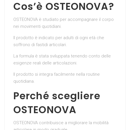
Cos’è OSTEONOVA?
OSTEONOVA è studiato per accompagnare il corpo
nei movimenti quotidiani.
Il prodotto è indicato per adulti di ogni età che
soffrono di fastidi articolari.
La formula è stata sviluppata tenendo conto delle
esigenze reali delle articolazioni.
Il prodotto si integra facilmente nella routine
quotidiana.
Perché scegliere
OSTEONOVA
OSTEONOVA contribuisce a migliorare la mobilità
articolare in modo graduale.