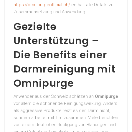
https://omnipurgeofficial.ch/
enthält alle Details zur
Zusammensetzung und Anwendung.
Gezielte
Unterstützung –
Die Benefits einer
Darmreinigung mit
Omnipurge
Anwender aus der Schweiz schätzen an
Omnipurge
vor allem die schonende Reinigungswirkung. Anders
als aggressive Produkte reizt es den Darm nicht,
sondern arbeitet mit ihm zusammen. Viele berichten
von einem deutlichen Rückgang von Blähungen und
einem Gefühl der Leichtigkeit nach nur wenigen