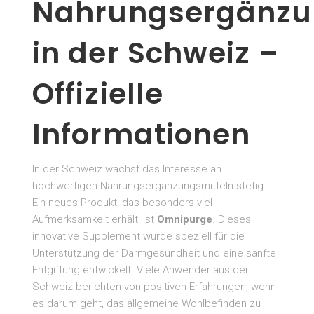
Nahrungsergänzu
in der Schweiz –
Offizielle
Informationen
In der Schweiz wächst das Interesse an
hochwertigen Nahrungsergänzungsmitteln stetig.
Ein neues Produkt, das besonders viel
Aufmerksamkeit erhält, ist
Omnipurge
. Dieses
innovative Supplement wurde speziell für die
Unterstützung der Darmgesundheit und eine sanfte
Entgiftung entwickelt. Viele Anwender aus der
Schweiz berichten von positiven Erfahrungen, wenn
es darum geht, das allgemeine Wohlbefinden zu