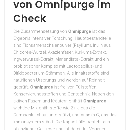
von Omnipurge im
Check
Die Zusammensetzung von
Omnipurge
ist das
Ergebnis intensiver Forschung. Hauptbestandteile
sind Flohsamenschalenpulver (Psyllium), Inulin aus
Chicorée-Wurzel, Akazienfaser, Kurkuma-Extrakt,
Ingwerwurzel-Extrakt, Mariendistel-Extrakt und ein
probiotischer Komplex mit Lactobacillus- und
Bifidobacterium-Stämmen. Alle Inhaltsstoffe sind
natürlichen Ursprungs und werden auf Reinheit
geprüft.
Omnipurge
ist frei von Füllstoffen,
Konservierungsstoffen und Gentechnik. Neben den
aktiven Fasern und Kräutern enthält
Omnipurge
wichtige Mikronährstoffe wie Zink, das die
Darmschleimhaut unterstützt, und Vitamin C, das das
Immunsystem stärkt. Die Kapselhülle besteht aus
pflanzlicher Cellulose und ist damit für Veganer