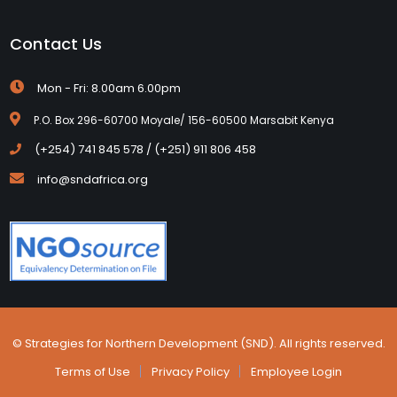
Contact Us
Mon - Fri: 8.00am 6.00pm
P.O. Box 296-60700 Moyale/ 156-60500 Marsabit Kenya
(+254) 741 845 578 / (+251) 911 806 458
info@sndafrica.org
© Strategies for Northern Development (SND). All rights reserved.
Terms of Use
Privacy Policy
Employee Login