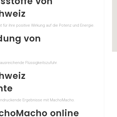
tsstoffe von
hweiz
für ihre positive Wirkung auf die Potenz und Energie.
dung von
ausreichende Flüssigkeitszufuhr.
hweiz
hte
eindruckende Ergebnisse mit MachoMacho.
achoMacho online