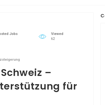
C
osted Jobs
Viewed
62
zsteigerung
Schweiz –
terstützung für