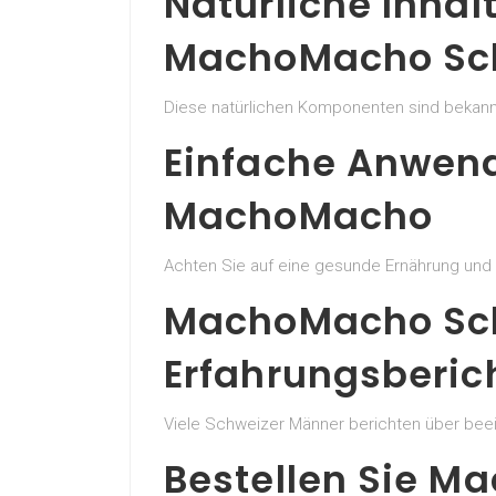
Natürliche Inhal
MachoMacho Sc
Diese natürlichen Komponenten sind bekannt 
Einfache Anwen
MachoMacho
Achten Sie auf eine gesunde Ernährung und 
MachoMacho Sc
Erfahrungsberic
Viele Schweizer Männer berichten über be
Bestellen Sie M