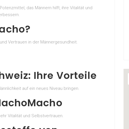
enzmittel, das Männern hilft, ihre Vitalität und
verbessern.
acho?
 und Vertrauen in der Männergesundheit.
eiz: Ihre Vorteile
nnlichkeit auf ein neues Niveau bringen.
 MachoMacho
r Vitalität und Selbstvertrauen.