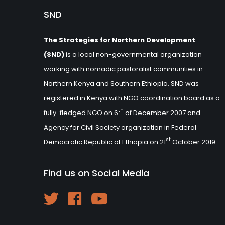
SND
The Strategies for Northern Development
(SND)
is a local non-governmental organization
working with nomadic pastoralist communities in
Northern Kenya and Southern Ethiopia. SND was
registered in Kenya with NGO coordination board as a
th
fully-fledged NGO on 6
of December 2007 and
Agency for Civil Society organization in Federal
st
Democratic Republic of Ethiopia on 21
October 2019.
Find us on Social Media