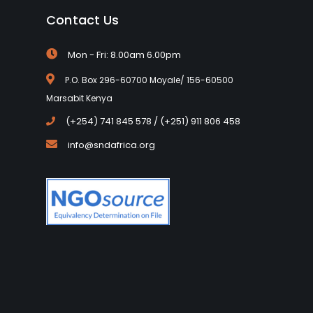
Contact Us
Mon - Fri: 8.00am 6.00pm
P.O. Box 296-60700 Moyale/ 156-60500
Marsabit Kenya
(+254) 741 845 578 / (+251) 911 806 458
info@sndafrica.org