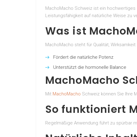
MachoMacho Schweiz ist ein hochwertiges Pot
Leistungsfähigkeit auf natürliche Weise zu 
Was ist MachoM
MachoMacho steht für Qualität, Wirksamkeit
Fördert die natürliche Potenz
Unterstützt die hormonelle Balance
MachoMacho Schw
Mit
MachoMacho
Schweiz können Sie Ihre Mä
So funktioniert
Regelmäßige Anwendung führt zu spürbar meh