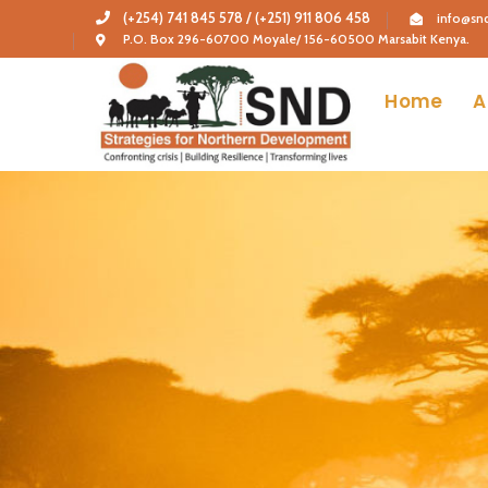
(+254) 741 845 578 / (+251) 911 806 458
info@snd
P.O. Box 296-60700 Moyale/ 156-60500 Marsabit Kenya.
Home
A