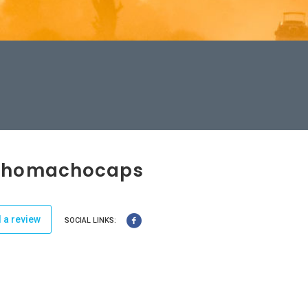
homachocaps
 a review
SOCIAL LINKS: