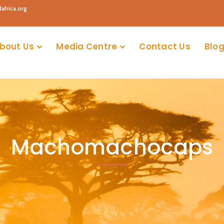
africa.org
bout Us
Media Centre
Contact Us
Blog
Machomachocaps