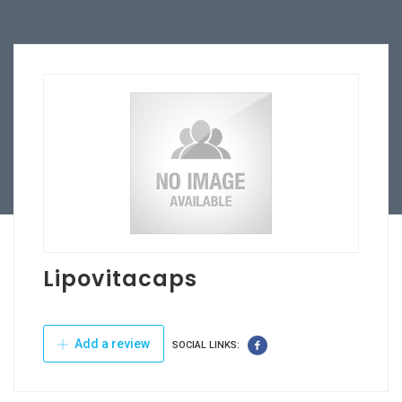
Lipovitacaps
Add a review
SOCIAL LINKS: