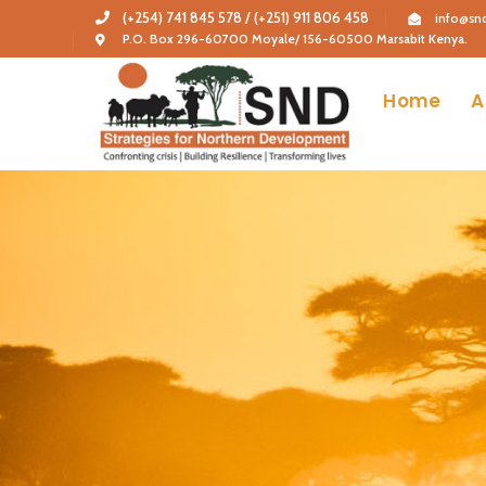
(+254) 741 845 578 / (+251) 911 806 458
info@snd
P.O. Box 296-60700 Moyale/ 156-60500 Marsabit Kenya.
Home
A