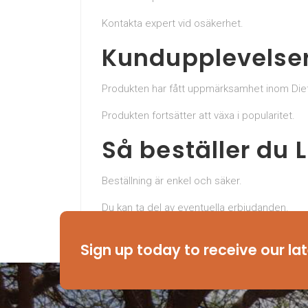
Kontakta expert vid osäkerhet.
Kundupplevelser
Produkten har fått uppmärksamhet inom Diet
Produkten fortsätter att växa i popularitet.
Så beställer du L
Beställning är enkel och säker.
Du kan ta del av eventuella erbjudanden.
Beställ Lipovita Sverige nu och investera i
Sign up today to receive our la