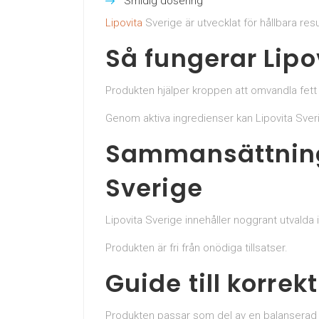
Smidig dosering
Lipovita
Sverige är utvecklat för hållbara resu
Så fungerar Lipo
Produkten hjälper kroppen att omvandla fett t
Genom aktiva ingredienser kan Lipovita Sveri
Sammansättninge
Sverige
Lipovita Sverige innehåller noggrant utvalda 
Produkten är fri från onödiga tillsatser.
Guide till korre
Produkten passar som del av en balanserad 