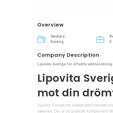
Overview
Sectors
P
Banking
0
Company Description
Lipovita Sverige för effektiv viktminskning
Lipovita Sveri
mot din dröm
Lipovita Sverige har snabbt blivit populärt b
säkerhet. Det är ett praktiskt komplement til