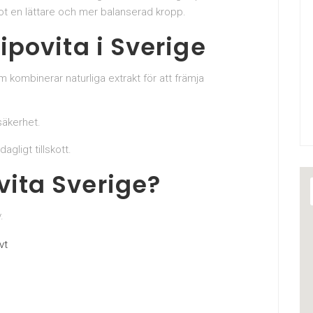
mot en lättare och mer balanserad kropp.
Lipovita i Sverige
 kombinerar naturliga extrakt för att främja
säkerhet.
gligt tillskott.
ovita Sverige?
.
vt