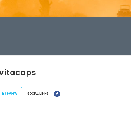
ovitacaps
 a review
SOCIAL LINKS: