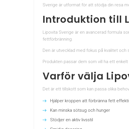
Sverige är utformat för att stödja din resa 
Introduktion till 
Lipovita Sverige är en avancerad formula som
fettförbränning.
Den är utvecklad med fokus på kvalitet och 
Produkten passar dem som vill ha ett enkelt da
Varför välja Lip
Det är ett tillskott som kan passa olika behov
Hjälper kroppen att förbränna fett effekti
Kan minska sötsug och hunger
Stödjer en aktiv livsstil