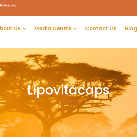
africa.org
bout Us
Media Centre
Contact Us
Blog
Lipovitacaps