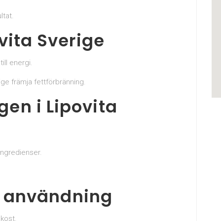
ltat.
vita Sverige
ill energi.
ge främja fettförbränning.
n i Lipovita
ingredienser.
kt användning
kost.