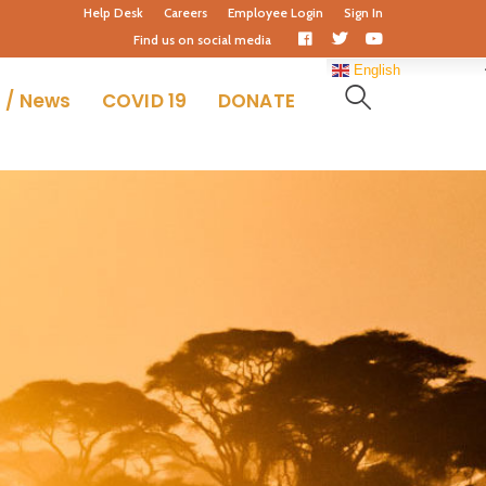
Help Desk
Careers
Employee Login
Sign In
Facebook
Twitter
Youtube
Find us on social media
Profile
Profile
Profile
English
 / News
COVID 19
DONATE