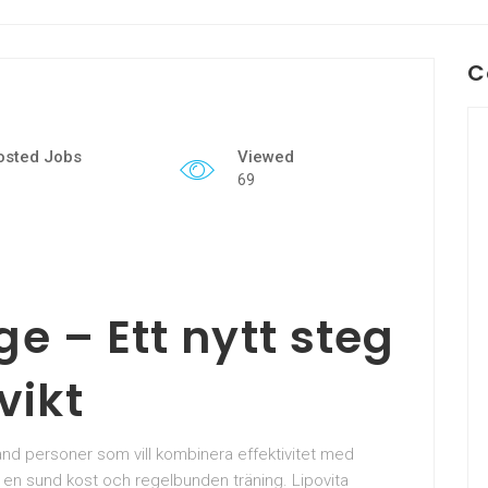
C
osted Jobs
Viewed
69
ge – Ett nytt steg
vikt
land personer som vill kombinera effektivitet med
l en sund kost och regelbunden träning. Lipovita