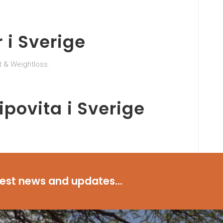
 i Sverige
 & Weightloss.
ipovita i Sverige
 din hälsa och ditt välbefinnande.
test news and updates...