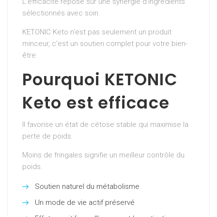
L’efficacité repose sur une synergie d’ingrédients
sélectionnés avec soin.
KETONIC Keto n’est pas seulement un produit
minceur, c’est un soutien complet pour votre bien-
être.
Pourquoi KETONIC
Keto est efficace
Il favorise un état de cétose stable qui maximise la
perte de poids.
Moins de fringales signifie un meilleur contrôle du
poids.
Soutien naturel du métabolisme
Un mode de vie actif préservé