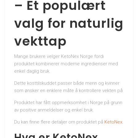
– Et populært
valg for naturlig
vekttap
Mange brukere velger KetoNex Norge fordi
produktet kombinerer moderne ingredienser med
enkel daglig bruk.
Dette kosttilskuddet passer både menn og kvinner
som ønsker en enklere måte å kontrollere vekten på.
Produktet har fått oppmerksomhet i Norge på grunn
av positive anmeldelser og enkel bruk.
Du kan finne flere detaljer om produktet på
KetoNex
.
Hva er KetoNex