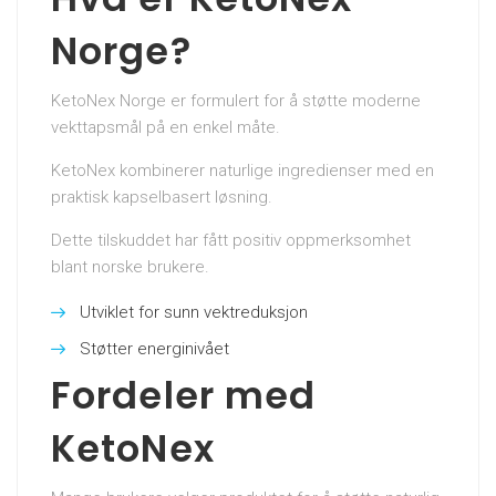
Norge?
KetoNex Norge er formulert for å støtte moderne
vekttapsmål på en enkel måte.
KetoNex kombinerer naturlige ingredienser med en
praktisk kapselbasert løsning.
Dette tilskuddet har fått positiv oppmerksomhet
blant norske brukere.
Utviklet for sunn vektreduksjon
Støtter energinivået
Fordeler med
KetoNex