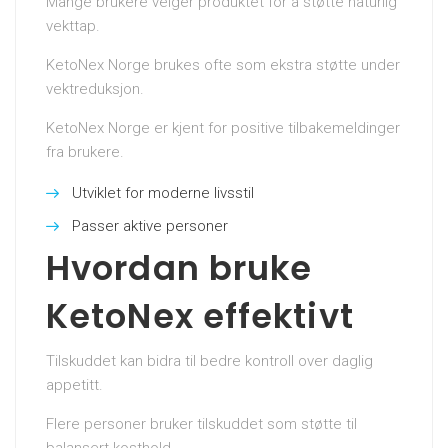
Mange brukere velger produktet for å støtte naturlig
vekttap.
KetoNex Norge brukes ofte som ekstra støtte under
vektreduksjon.
KetoNex Norge er kjent for positive tilbakemeldinger
fra brukere.
Utviklet for moderne livsstil
Passer aktive personer
Hvordan bruke
KetoNex effektivt
Tilskuddet kan bidra til bedre kontroll over daglig
appetitt.
Flere personer bruker tilskuddet som støtte til
balansert kosthold.