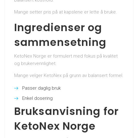
Mange setter pris på at kapslene er lette å bruke.
Ingredienser og
sammensetning
KetoNex Norge er formulert med fokus på kvalitet
og brukervennlighet.
Mange velger KetoNex på grunn av balansert formel.
Passer daglig bruk
Enkel dosering
Bruksanvisning for
KetoNex Norge