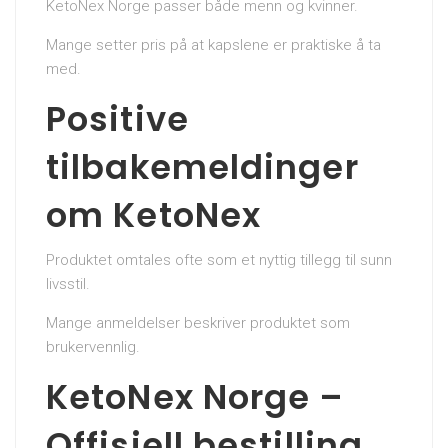
KetoNex Norge passer både menn og kvinner.
Mange setter pris på at kapslene er praktiske å ta
med.
Positive
tilbakemeldinger
om KetoNex
Produktet omtales ofte som et nyttig tillegg til sunn
livsstil.
Mange anmeldelser beskriver produktet som
brukervennlig.
KetoNex Norge –
Offisiell bestilling