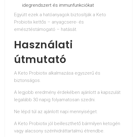
idegrendszert és immunfunkciókat
Együtt ezek a hatóanyagok biztosítják a Keto
Probiotix kettős – anyagcsere- és
emésztéstámogató – hatását.
Használati
útmutató
A Keto Probiotix alkalmazása egyszerű és
biztonságos.
A legjobb eredmény érdekében ajánlott a kapszulát
legalább 30 napig folyamatosan szedni.
Ne lépd túl az ajánlott napi mennyiséget.
A Keto Probiotix jól beilleszthető bármilyen ketogén
vagy alacsony szénhidráttartalmú étrendbe.