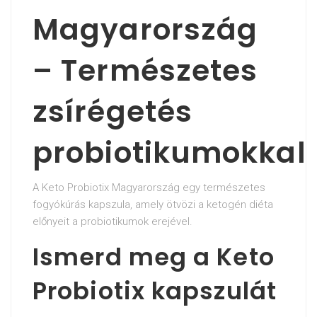
Magyarország
– Természetes
zsírégetés
probiotikumokkal
A Keto Probiotix Magyarország egy természetes
fogyókúrás kapszula, amely ötvözi a ketogén diéta
előnyeit a probiotikumok erejével.
Ismerd meg a Keto
Probiotix kapszulát