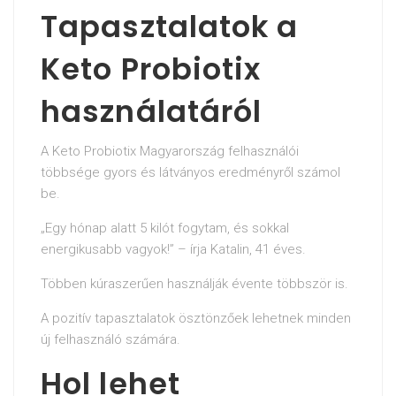
Tapasztalatok a
Keto Probiotix
használatáról
A Keto Probiotix Magyarország felhasználói
többsége gyors és látványos eredményről számol
be.
„Egy hónap alatt 5 kilót fogytam, és sokkal
energikusabb vagyok!” – írja Katalin, 41 éves.
Többen kúraszerűen használják évente többször is.
A pozitív tapasztalatok ösztönzőek lehetnek minden
új felhasználó számára.
Hol lehet