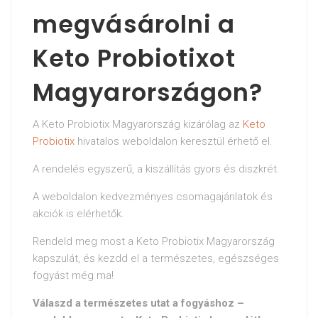
megvásárolni a
Keto Probiotixot
Magyarországon?
A Keto Probiotix Magyarország kizárólag az
Keto
Probiotix
hivatalos weboldalon keresztül érhető el.
A rendelés egyszerű, a kiszállítás gyors és diszkrét.
A weboldalon kedvezményes csomagajánlatok és
akciók is elérhetők.
Rendeld meg most a Keto Probiotix Magyarország
kapszulát, és kezdd el a természetes, egészséges
fogyást még ma!
Válaszd a természetes utat a fogyáshoz –