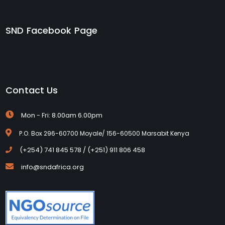
SND Facebook Page
Contact Us
Mon - Fri: 8.00am 6.00pm
P.O. Box 296-60700 Moyale/ 156-60500 Marsabit Kenya
(+254) 741 845 578 / (+251) 911 806 458
info@sndafrica.org