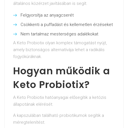
általános közérzet javításában is segít.
Felgyorsítja az anyagcserét
Csökkenti a puffadást és kellemetlen érzéseket
Nem tartalmaz mesterséges adalékokat
A Keto Probiotix olyan komplex támogatást nyújt,
amely biztonságos alternatívája lehet a radikális
fogyókúráknak.
Hogyan működik a
Keto Probiotix?
A Keto Probiotix hatóanyagai elősegítik a ketózis
állapotának elérését.
A kapszulában található probiotikumok segítik a
méregtelenítést.