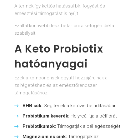
A termék így kettős hatással bír: fogyást és
emésztési támogatást is nyújt.
Ezáltal könnyebb lesz betartani a ketogén diéta
szabályait.
A Keto Probiotix
hatóanyagai
Ezek a komponensek együtt hozzájárulnak a
zsírégetéshez és az emésztőrendszer
támogatásához.
BHB sók:
Segítenek a ketózis beindításában
Probiotikum keverék:
Helyreállítja a bélflórát
Prebiotikumok:
Támogatják a bél egészségét
Magnézium és cink:
Támogatják az