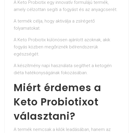
A Keto Probiotix egy innovatív formulájú termék,
amely célzottan segíti a fogyást és az anyagcserét.
A termék célja, hogy aktiválja a zsírégető
folyamatokat.
A Keto Probiotix különösen ajánlott azoknak, akik
fogyás közben megőriznék bélrendszerük
egészségét.
A készítmény napi használata segíthet a ketogén
diéta hatékonyságának fokozásában.
Miért érdemes a
Keto Probiotixot
választani?
A termék nemcsak a kilók leadásában, hanem az