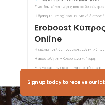
Είναι ιδανικό για άνδρες που επιθυμούν φυσ
Η δράση του ενισχύεται με υγιεινή διατροφή
Eroboost Κύπρος
Online
Η επίσημη σελίδα προσφέρει αυθεντικό προ
Η αποστολή στην Κύπρο είναι γρήγορη.
Μην χάσετε την ευκαιρία να αποκτήσετε το
Ξεκινήστε σήμερα με το Eroboost Κύπρο
Sign up today to receive our la