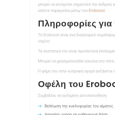
μπορεί να ενισχύσει σημαντικά την ανδρική
κάνετε παραγγελία μέσω του
Eroboost
.
Πληροφορίες για 
Το Eroboost είναι ένα διατροφικό συμπλήρω
ισχύος.
Τα συστατικά του είναι προσεκτικά επιλεγμέ
Μπορεί να χρησιμοποιηθεί εύκολα στο σπίτι
Η φήμη του στην κυπριακή αγορά αυξάνεται
Οφέλη του Erobo
Συμβάλλει σε αυξημένη αυτοπεποίθηση.
Βελτίωση της κυκλοφορίας του αίματος.
Ασφαλής χρήση σε καθημερινή βάση.