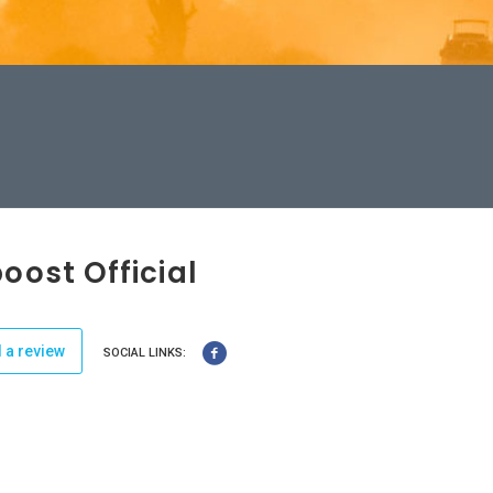
oost Official
 a review
SOCIAL LINKS: