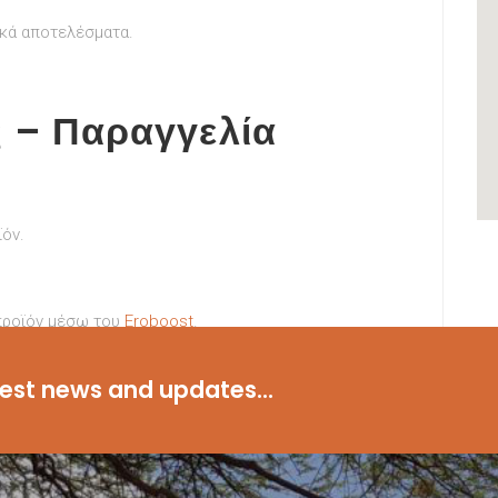
ικά αποτελέσματα.
.
 – Παραγγελία
ϊόν.
 προϊόν μέσω του
Eroboost
.
ς για καλύτερη ερωτική ζωή!
test news and updates...