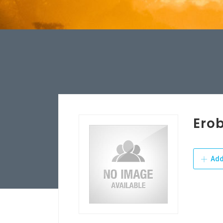
Erob
Add