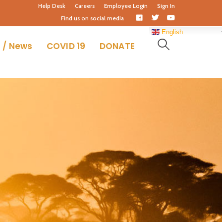
Help Desk
Careers
Employee Login
Sign In
Facebook
Twitter
Youtube
Find us on social media
Profile
Profile
Profile
English
 / News
COVID 19
DONATE