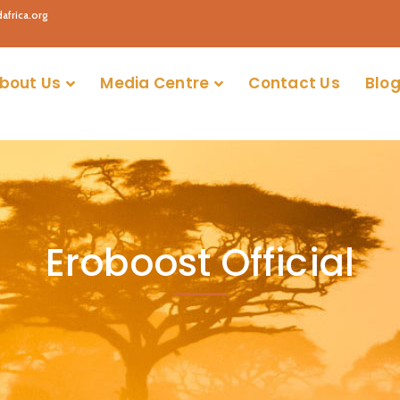
africa.org
bout Us
Media Centre
Contact Us
Blog
Eroboost Official