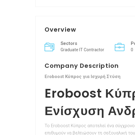
Overview
Sectors
P
Graduate IT Contractor
0
Company Description
Eroboost Κύπρος για Ισχυρή Στύση
Eroboost Κύπ
Ενίσχυση Ανδ
Το Eroboost Κύπρος αποτελεί ένα σύγχρον
επιθυμούν να βελτιώσουν τη σεξουαλική το