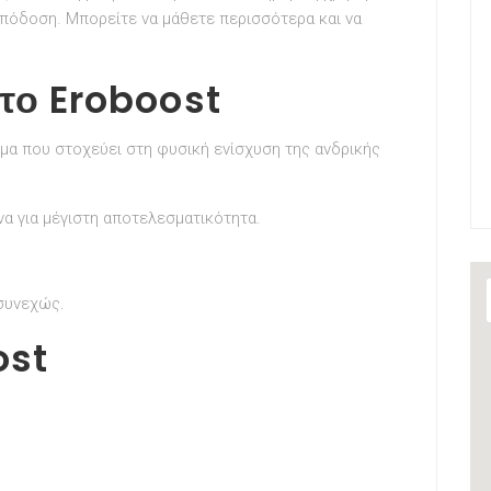
 απόδοση. Μπορείτε να μάθετε περισσότερα και να
το Eroboost
μα που στοχεύει στη φυσική ενίσχυση της ανδρικής
να για μέγιστη αποτελεσματικότητα.
.
 συνεχώς.
ost