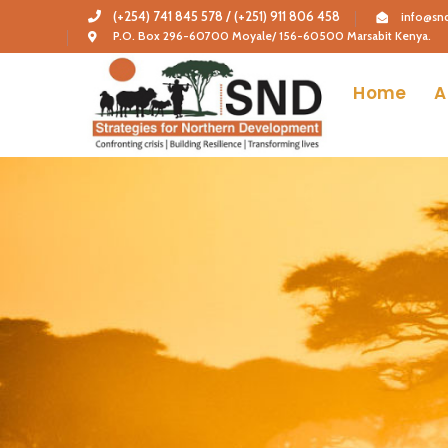
(+254) 741 845 578 / (+251) 911 806 458
info@snd
P.O. Box 296-60700 Moyale/ 156-60500 Marsabit Kenya.
Home
A