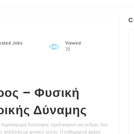
C
osted Jobs
Viewed
72
ρος – Φυσική
ρικής Δύναμης
ο συμπλήρωμα διατροφής σχεδιασμένο για άνδρες που
υς απόδοση με φυσικό τρόπο. Η καθημερινή χρήση