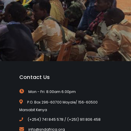
Contact Us
Mon - Fri: 8.00am 6.00pm
P.O. Box 296-60700 Moyale/ 156-60500
Marsabit Kenya
(+254) 741 845 578 / (+251) 911 806 458
info@sndafrica.org