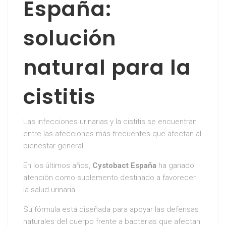
España:
solución
natural para la
cistitis
Las infecciones urinarias y la cistitis se encuentran
entre las afecciones más frecuentes que afectan al
bienestar general.
En los últimos años,
Cystobact España
ha ganado
atención como suplemento destinado a favorecer
la salud urinaria.
Su fórmula está diseñada para apoyar las defensas
naturales del cuerpo frente a bacterias que afectan