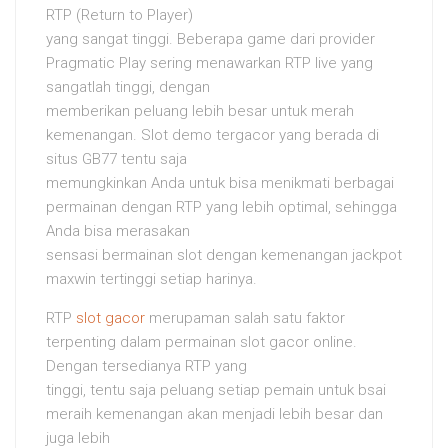
RTP (Return to Player)
yang sangat tinggi. Beberapa game dari provider
Pragmatic Play sering menawarkan RTP live yang
sangatlah tinggi, dengan
memberikan peluang lebih besar untuk merah
kemenangan. Slot demo tergacor yang berada di
situs GB77 tentu saja
memungkinkan Anda untuk bisa menikmati berbagai
permainan dengan RTP yang lebih optimal, sehingga
Anda bisa merasakan
sensasi bermainan slot dengan kemenangan jackpot
maxwin tertinggi setiap harinya.
RTP
slot gacor
merupaman salah satu faktor
terpenting dalam permainan slot gacor online.
Dengan tersedianya RTP yang
tinggi, tentu saja peluang setiap pemain untuk bsai
meraih kemenangan akan menjadi lebih besar dan
juga lebih