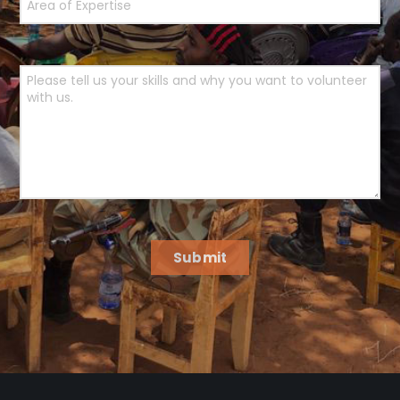
Submit